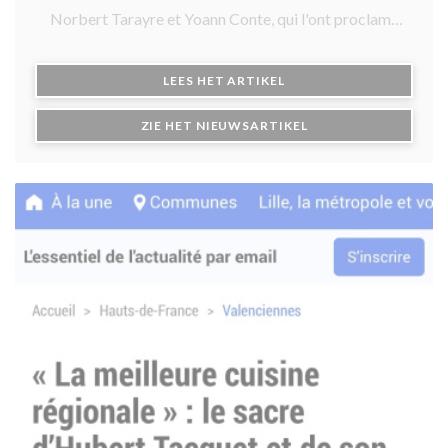
Norbert Tarayre et Yoann Conte, qui l'ont proclamé
dans une nouvelle émission culinaire de M6.
Embarquement pour une expérience flamande
((OPENT IN EEN NIEUW 
LEES HET ARTIKEL
Ce matin, l'émission de France Bleu nous invite dans un
((OPENT IN EEN NIE
ZIE HET NIEUWSARTIKEL
lieu unique, le Pot-Flamand, un estaminet situé à
Thiant, entre Denain et Valenciennes. Emmanuel
Bordeau, en compagnie d'Hubert Taquet, le
propriétaire, explore l'atmosphère authentique et
festive de cet estaminet aux allures de Flandres. Le
décor, l'odeur du houblon et les petites touches
personnelles de l'hôte offrent une immersion totale
dans la culture flamande.
Le Pot FlamandLe Pot Flamand
Le Pot Flamand © Radio France - Emmanuel Bordeau
Un hommage aux traditions flamandes