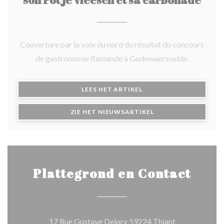
Couverture par la voix du nord du résultat du concours
de gastronomie flamande à Godewaersvelde.
((OPENT IN EEN NIEUW 
LEES HET ARTIKEL
((OPENT IN EEN NIE
ZIE HET NIEUWSARTIKEL
Plattegrond en Contact
((opent in een
17 Rue Gustave Delory 59224 Thiant