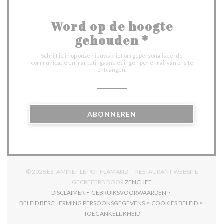
Word op de hoogte
gehouden
*
Schrijf je in op onze nieuwsbrief om gepersonaliseerde
communicatie en marketingaanbiedingen per e-mail van ons te
ontvangen.
ABONNEREN
© 2026 ESTAMINET LE POT FLAMAND — RESTAURANT WEBSITE
((OPENT IN EEN NIEUW V
GECREËERD DOOR
ZENCHEF
DISCLAIMER
GEBRUIKSVOORWAARDEN
((OPENT IN EEN NIEUW VENSTER))
((OPENT IN EEN NIEUW VENSTER)
BELEID BESCHERMING PERSOONSGEGEVENS
COOKIES BELEID
((OPENT IN EEN NIEUW VENSTER))
((OPENT IN EEN
TOEGANKELIJKHEID
((OPENT IN EEN NIEUW VENSTER))