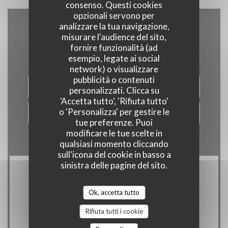
consenso. Questi cookies
opzionali servono per
analizzare la tua navigazione,
Contattaci
misurare l'audience del sito,
fornire funzionalità (ad
esempio, legate ai social
network) o visualizzare
pubblicità o contenuti
PRENOTA
personalizzati. Clicca su
'Accetta tutto', 'Rifiuta tutto'
o 'Personalizza' per gestire le
BUONI
tue preferenze. Puoi
modificare le tue scelte in
qualsiasi momento cliccando
sull'icona del cookie in basso a
sinistra delle pagine del sito.
Rimani informato
*
Ok, accetta tutto
Iscriversi alla nostra newsletter per ricevere comunicazioni
personalizzate e offerte di marketing via e-mail.
Rifiuta tutti i cookie