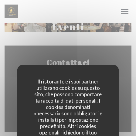
Personalizzazione delle tue scelte sui cookie
Eventi
Contattaci
Il ristorante e i suoi partner
utilizzano cookies su questo
((apre una nuo
17 Rue Gustave Delory 59224 Thiant
sito, che possono comportare
la raccolta di dati personali. I
03 27 31 00 32
cookies denominati
«necessari» sono obbligatori e
Facebook ((apre una nuova fines
Instagram ((apre una nuov
installati per impostazione
predefinita. Altri cookies
opzionali richiedono il tuo