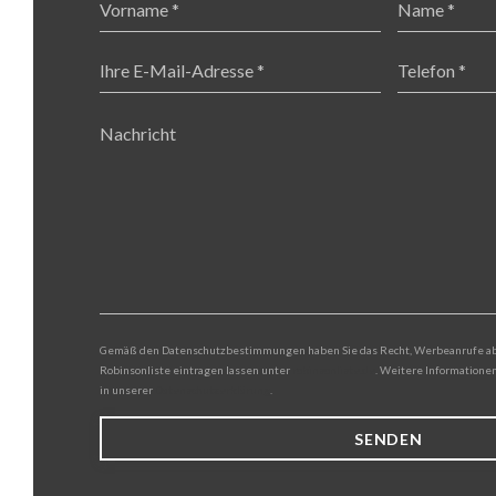
Gemäß den Datenschutzbestimmungen haben Sie das Recht, Werbeanrufe abzu
Robinsonliste eintragen lassen unter
robinsonliste.de
. Weitere Informatione
in unserer
Datenschutzerklärung
.