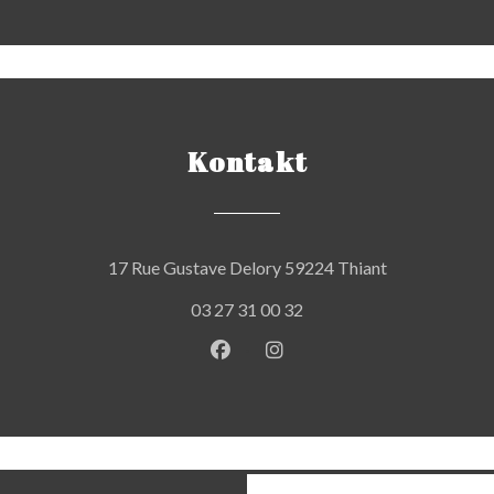
Kontakt
((öffnet ein ne
17 Rue Gustave Delory 59224 Thiant
03 27 31 00 32
Facebook ((öffnet ein neues Fen
Instagram ((öffnet ein ne