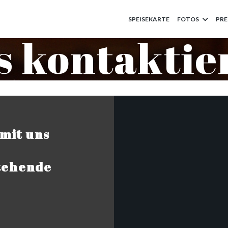
SPEISEKARTE
FOTOS
PRE
s kontaktie
mit uns
stehende
!