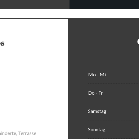
os
Mo
-
Mi
Do
-
Fr
Samstag
Sonntag
inderte, Terrasse